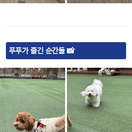
푸푸가 즐긴 순간들 📸