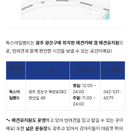
독스아일랜드는
광주 광산구에 위치한 애견카페 겸 애견유치원
으
로, 반려견과 함께 편안한 시간을 보낼 수 있는 공간이에요!
🏠 업체
📍 위치
⏰ 운영시간
📞 연락처
명
평일:
12:00 ~
독스아
광주 광산구 목련로382
24:00
062-531-
일랜드
번안길 48
주말:
11:00 ~
6079
24:00
🐾
애견유치원도 운영
하고 있어 반려견을 믿고 맡길 수 있는 곳이
에요! 또한
넓은 운동장
도 갖추고 있어서 강아지들이 마음껏 뛰어