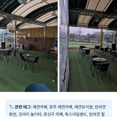
🏷
관련 태그:
애견카페, 광주 애견카페, 애견유치원, 반려견
동반, 강아지 놀이터, 광산구 카페, 독스아일랜드, 반려견 힐