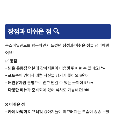
장점과 아쉬운 점 🔍
독스아일랜드를 방문하면서 느꼈던
장점과 아쉬운 점
을 정리해봤
어요!
✅
장점
-
넓은 운동장
덕분에 강아지들이 마음껏 뛰어놀 수 있어요! 🐾
-
포토존
이 있어서 예쁜 사진을 남기기 좋아요! 📸✨
-
애견유치원 운영
으로 믿고 맡길 수 있는 곳이에요! 🏡
-
다양한 메뉴
가 준비되어 있어 식사도 가능해요! 🍽️
❌
아쉬운 점
-
카페 바닥이 미끄러워
강아지들이 미끄러지는 모습이 종종 보였