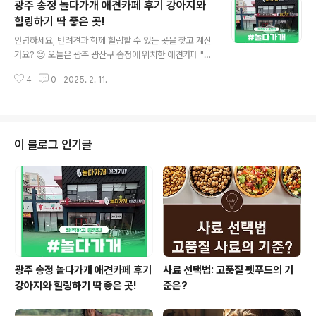
광주 송정 놀다가개 애견카페 후기 강아지와
힐링하기 딱 좋은 곳!
글 내용
안녕하세요, 반려견과 함께 힐링할 수 있는 곳을 찾고 계신
가요? 😊 오늘은 광주 광산구 송정에 위치한 애견카페 "놀
다가개"를 소개해 드릴게요!사랑스러운 강아지들과 함께
4
0
2025. 2. 11.
편안한 시간을 보낼 수 있는 곳이라 더욱 추천드리고 싶어
요. 저와 반려견 푸푸와 함께 다녀온 경험을 생생하게 공유
해볼게요! 🐾💕📋 목차놀다가개 기본 정보 🏡첫인상 & 시
설 살펴보기 🧐강아지들을 위한 공간 🐕주문한 메뉴 & 후
기 🍜☕장점과 아쉬운 점 🔍푸푸가 즐기는 순간들 📸총평
이 블로그 인기글
& 추천 후기 🏆 놀다가개 기본 정보 🏡🏠 업체명: 놀다가
개 📍 위치: 광주광역시 광산구 상무대로 298 1F, 2F⏰
영업시간: 매일 13:00 ~ 22:30 (라스트오더 18:00)📞
연락처: 0507-1367-8966 첫인상 & 시..
광주 송정 놀다가개 애견카페 후기
사료 선택법: 고품질 펫푸드의 기
강아지와 힐링하기 딱 좋은 곳!
준은?