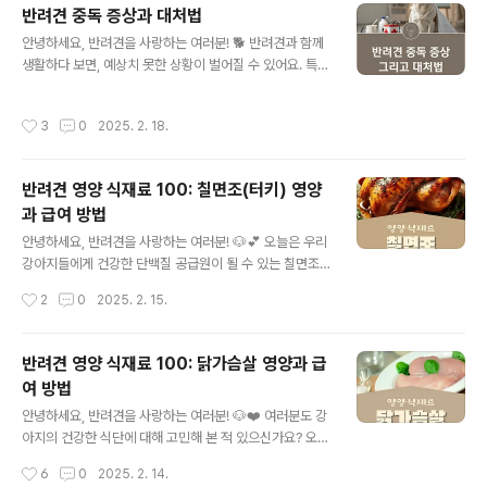
반려견 중독 증상과 대처법
게 지낼 수 있도록, 올바른 영양 관리 방법을 알아볼까요?
글 내용
😊📋 목차 반려견 비만과 체중 관리 🏋️‍♂️ 관절 건강을 위한
안녕하세요, 반려견을 사랑하는 여러분! 🐕 반려견과 함께
영양 💪 피부 질환과 식이 요법 🐕‍🦺 소화기 건강을 위한 식
생활하다 보면, 예상치 못한 상황이 벌어질 수 있어요. 특
단 🥩 신장 건강을 위한 영양 🍲 노령견의 영양 관리 🧓 반
히, 반려견이 유해한 물질을 섭취했을 때 빠르게 대처하는
려견 비만과 체중 관리 🏋️‍♂️요즘 반려견의 ..
것이 중요하죠. 오늘은 반려견이 중독되었을 때 나타나는
작성시간
3
0
2025. 2. 18.
증상과 올바른 대처법에 대해 알아볼게요.📋 목차반려견
중독의 주요 증상 ⚠️반려견 중독을 일으키는 원인 🛑반려
견이 중독되었을 때 응급처치 🚑동물병원 방문이 필요한
반려견 영양 식재료 100: 칠면조(터키) 영양
경우 🏥반려견 중독 예방 방법 ✅자주 묻는 질문 ❓다음은
과 급여 방법
반려견 중독의 주요 증상에 대해 알아볼게요! 🧐 반려견 중
글 내용
독의 주요 증상 ⚠️반려견이 유해한 물질을 섭취하면 다양
안녕하세요, 반려견을 사랑하는 여러분! 🐶💕 오늘은 우리
한 증상이 나타날 수 있어요. 증상이 빠르게 진행될 수도 있
강아지들에게 건강한 단백질 공급원이 될 수 있는 칠면조
기 때문에, 조금이라도 이상하면 즉시 대처하는 것이 중요
(터키)에 대해 알아보려고 해요. 혹시 반려견의 건강을 위
작성시간
2
0
2025. 2. 15.
합니다.✅ 구토 및 설사: ..
해 좋은 단백질을 찾고 계신가요? 칠면조는 낮은 지방 함량
과 풍부한 영양소를 갖춘 훌륭한 선택이 될 수 있습니다. 그
럼, 칠면조의 영양 가치와 반려견에게 주는 방법을 함께 살
반려견 영양 식재료 100: 닭가슴살 영양과 급
펴볼까요? 😊📋 목차 칠면조의 영양 성분과 효능 🍖 반려
여 방법
견에게 칠면조를 급여하는 방법 🦴 칠면조 급여 시 주의할
글 내용
점 ⚠️ 반려견을 위한 칠면조 레시피 🍲 칠면조 vs. 다른 단
안녕하세요, 반려견을 사랑하는 여러분! 🐶❤️ 여러분도 강
백질원 비교 🥩 칠면조 관련 자주 묻는 질문 ❓ 칠면조의
아지의 건강한 식단에 대해 고민해 본 적 있으신가요? 오늘
영양 성분과 효능 🍖칠면조는 단백질이 풍부하면서도 지방
은 반려견에게 가장 인기 있는 단백질원인 닭가슴살에 대
작성시간
6
0
2025. 2. 14.
함량이 낮아 반려견에게 훌륭한 단백질 공급원이에요. 또
해 깊이 알아보려고 합니다. 닭가슴살은 영양이 풍부하고