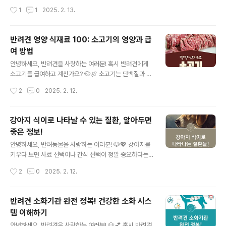
양 섭취인데요, 만약 영양 불균형이 발생하면 다양한 건강
리고기 관련 자주 묻는 질문 💡 오리고기의 건강 효능 🦆오
작성시간
1
1
2025. 2. 13.
문제가 생길 수 있어요. 😥오늘은 강아지의 영양 불균형이
리고기는 반려견에게 매우 훌륭한 단백질 공급원이에요.
초래할 수 있는 질환에 대해 알아보고, 이를 예방하는 방법
💪 단백질은..
까지 함께 살펴보겠습니다! 🐾📋 목차강아지 영양 불균형
반려견 영양 식재료 100: 소고기의 영양과 급
이란? 🤔소화기계 문제 🚽피부 및 털 건강 문제 🐕‍🦺골격 및
여 방법
관절 질환 🦴면역력 저하로 인한 감염 🤧올바른 영양 공급
글 내용
방법 🍽강아지 건강을 위해 꼭 알아야 할 내용들이니, 끝까
안녕하세요, 반려견을 사랑하는 여러분! 혹시 반려견에게
지 읽어보시고 소중한 반려견의 건강을 지켜주세요! 💕그
소고기를 급여하고 계신가요? 🐶🍖 소고기는 단백질과 필
럼 먼저, 강아지 영양 불균형이란 무엇인지 알아볼까요?
수 아미노산이 풍부하여 반려견의 건강에 많은 도움을 주
작성시간
2
0
2025. 2. 12.
👇 강아지 ..
는 식재료 중 하나입니다. 하지만 올바른 급여 방법을 모른
다면 오히려 건강에 악영향을 줄 수도 있어요! 오늘은 반려
견에게 소고기를 급여할 때 어떤 장점이 있는지, 어떤 부위
강아지 식이로 나타날 수 있는 질환, 알아두면
가 좋은지, 주의할 점은 무엇인지에 대해 자세히 알아볼게
좋은 정보!
요! 🐾📋 목차소고기가 반려견에게 좋은 이유 🥩반려견에
글 내용
게 추천하는 소고기 부위 🦴소고기 급여 방법과 주의사항
안녕하세요, 반려동물을 사랑하는 여러분! 🐶💖 강아지를
⚠️생고기 vs 익힌 고기, 무엇이 좋을까? 🔥소고기 알러지,
키우다 보면 사료 선택이나 간식 선택이 정말 중요하다는
대체 식재료는? 🌿반려견 소고기 급여 FAQ ❓이제 본격적
걸 느끼게 되죠. 하지만 잘못된 식습관이나 부적절한 음식
작성시간
2
0
2025. 2. 12.
으로 소고기의 장점과 급여 방법에 대해 알아볼까요?
섭취로 인해 다양한 건강 문제가 발생할 수 있다는 사실, 알
😊 소고기가 반려견에게 좋..
고 계셨나요? 😢오늘은 강아지의 식이로 인해 발생할 수
있는 질환에 대해 알아보겠습니다. 어떤 질환이 있는지, 예
반려견 소화기관 완전 정복! 건강한 소화 시스
방하는 방법은 무엇인지 함께 살펴볼게요! 🧐✨📋 목차 소
템 이해하기
화기 질환 (구토, 설사, 변비) 🤢 비만과 당뇨병 🍩 알레르
글 내용
기 및 음식 불내증 🤧 췌장염 ⚠️ 치아 및 구강 질환 🦷 요로
안녕하세요, 반려견을 사랑하는 여러분! 🐶💕 혹시 반려견