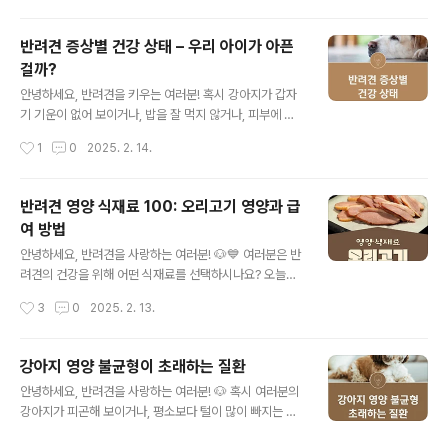
한..
소화가 잘 되어 많은 보호자들이 선택하는 식재료인데요.
하지만 올바르게 급여하는 방법을 알고 계신가요? 이번 포
반려견 증상별 건강 상태 – 우리 아이가 아픈
스팅에서는 닭가슴살의 영양 성분부터 급여 방법까지 자세
걸까?
히 소개해 드릴게요! 🥩✨📋 목차닭가슴살의 영양 성분 🍗
글 내용
반려견에게 좋은 이유 🐕닭가슴살 급여 방법 ✅급여 시 주
안녕하세요, 반려견을 키우는 여러분! 혹시 강아지가 갑자
의할 점 ⚠️닭가슴살 활용 레시피 🍽자주 묻는 질문 ❓ 닭가
기 기운이 없어 보이거나, 밥을 잘 먹지 않거나, 피부에 뭔
슴살의 영양 성분 🍗닭가슴살은 고단백, 저지방 식재료로
가 이상한 점이 생긴 적 있으신가요? 😢 우리 아이들이 말
작성시간
1
0
2025. 2. 14.
반려견 건강에 매우 유익한 식품입니다. 지방 함량이 낮고,
을 할 수 있다면 얼마나 좋을까요? 하지만 강아지는 증상으
필수 아미노산이 풍부하여 강..
로 자신의 상태를 표현합니다. 그렇기 때문에 보호자는 작
은 신호 하나라도 놓치지 말고, 건강 상태를 잘 체크해야 해
반려견 영양 식재료 100: 오리고기 영양과 급
요!📋 목차식욕 부진, 원인이 뭘까? 🍖구토와 설사 🚨 언
여 방법
제 병원에 가야 할까?피부 이상 🚑 가려움, 탈모, 발진이
글 내용
있다면?갑자기 변한 행동 🐾 우울하거나 공격적이라면?호
안녕하세요, 반려견을 사랑하는 여러분! 🐶💙 여러분은 반
흡 곤란 🫁 숨쉬기 힘들어하는 강아지긴급 상황 🚑 지금
려견의 건강을 위해 어떤 식재료를 선택하시나요? 오늘은
당장 병원으로 가야 할 때반려견은 보호자가 얼마나 세심
많은 보호자들이 관심을 가지는 오리고기에 대해 이야기해
작성시간
3
0
2025. 2. 13.
하게 관찰하느냐에 따라 건강 상태가 달라질 수 있어요. 앞
보려고 합니다. 오리고기는 단백질이 풍부하고, 알레르기
으로 반려견이 보일..
위험이 낮아 반려견에게 좋은 단백질 공급원으로 알려져
있어요. 그렇다면, 오리고기가 반려견 건강에 어떤 이점을
강아지 영양 불균형이 초래하는 질환
줄 수 있을까요? 지금부터 하나씩 알아보도록 해요! 😊📋
글 내용
안녕하세요, 반려견을 사랑하는 여러분! 🐶 혹시 여러분의
목차 오리고기의 건강 효능 🦆 오리고기의 주요 영양소 🍖
강아지가 피곤해 보이거나, 평소보다 털이 많이 빠지는 걸
반려견에게 오리고기 급여 방법 🍽 오리고기 vs 닭고기,
경험하신 적 있으신가요?강아지 건강의 기본은 올바른 영
어떤 차이가 있을까? 🤔 오리고기 급여 시 주의사항 ⚠️ 오