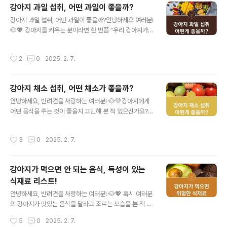
강아지 과일 섭취, 어떤 과일이 좋을까?
지가 먹어도 되는 견과류 ✅강아지가 먹으면 안 되는 견과
글 내용
류 🚫견과류 중독 증상 및 대처 방법 🆘견과류 대신 줄 수
강아지 과일 섭취, 어떤 과일이 좋을까?안녕하세요 여러분!
있는 건강 간식 🍏수의사 추천! 강아지 간식 가이드 🩺 강
🐶💖 강아지를 키우는 분이라면 한 번쯤 "우리 강아지가
아지가 먹어도 되는 견과류 ✅강아지가 견과류를 아예 먹
과일을 먹어도 괜찮을까?" 고민해보셨을 거예요. 과일은
지 못하는 것은 아니에요! 일부 견과류는 소량 급여 시 안전
비타민과 수분이 풍부해서 건강에 좋지만, 모든 과일이 강
작성시간
2
0
2025. 2. 7.
하며, 적절한 영양소를 공급..
아지에게 적합한 것은 아니랍니다! 오늘은 강아지가 먹어
도 괜찮은 과일과 피해야 할 과일에 대해 알아볼게요. 우리
소중한 반려견을 위해 건강한 선택을 함께 해봐요! 😊✨📋
강아지 채소 섭취, 어떤 채소가 좋을까?
목차강아지가 먹어도 되는 과일 🍎강아지가 먹으면 안 되
글 내용
는 과일 🚫강아지에게 과일 줄 때 주의할 점 ⚠️강아지 과일
안녕하세요, 반려견을 사랑하는 여러분! 🐶💚강아지에게
섭취량은? 🍽과일 대신 줄 수 있는 건강 간식 🍠강아지 과
어떤 음식을 주는 것이 좋을지 고민해 본 적 있으신가요?특
일 섭취 Q&A ❓ 강아지가 먹어도 되는 과일 🍎강아지도
히 채소는 강아지 건강에 도움이 되지만, 모든 채소가 안전
과일을 먹을 수 있지만, 모든 과일이 안전한 것은 아니에요!
한 것은 아니랍니다.오늘은 강아지에게 좋은 채소와 피해
작성시간
3
0
2025. 2. 7.
아래 과일들..
야 할 채소에 대해 알아보겠습니다!📋 목차강아지에게 좋
은 채소 🥦강아지에게 해로운 채소 🚫강아지에게 채소를
먹이는 방법 🍽채소가 강아지 건강에 주는 이점 💪자주 묻
강아지가 먹으면 안 되는 음식, 독성이 있는
는 질문 ❓ 강아지에게 좋은 채소 🥦강아지에게 채소는 비
식재료 리스트!
타민과 섬유질을 공급하는 훌륭한 건강식이에요!하지만 어
글 내용
떤 채소가 강아지에게 안전한지 알아두는 것이 중요해요.
안녕하세요, 반려견을 사랑하는 여러분! 🐶💖 혹시 여러분
💚채소효과급여 방법브로콜리 🥦면역력 강화, 항산화 효
의 강아지가 맛있는 음식을 달라고 조르는 모습을 본 적 있
과소량을 익혀서 급여당근 🥕치아 건강, 시력 보호익히거
으신가요? 하지만 사람에게는 맛있고 건강한 음식이라도
작성시간
5
0
2025. 2. 7.
나 생으로 제공고구마 🍠소화 촉진, ..
강아지에게는 치명적일 수 있다는 사실, 알고 계셨나요?오