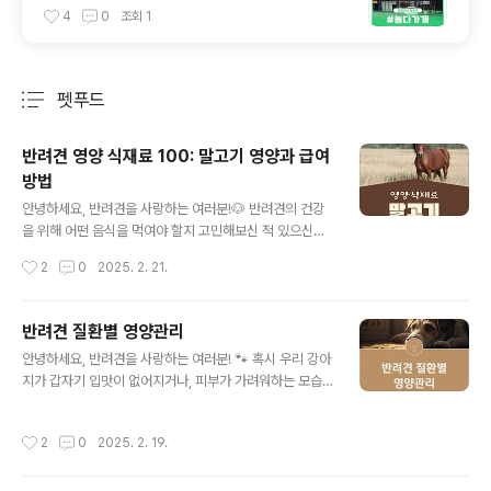
힐링하기 딱 좋은 곳!
4
0
조회
1
펫푸드
분류 전체보기
주요 글 목록
반려견 영양 식재료 100: 말고기 영양과 급여
방법
글 내용
안녕하세요, 반려견을 사랑하는 여러분!🐶 반려견의 건강
을 위해 어떤 음식을 먹여야 할지 고민해보신 적 있으신가
요? 특히 단백질원이 중요한데요, 말고기가 반려견에게 좋
작성시간
2
0
2025. 2. 21.
은 선택일 수 있다는 사실, 알고 계셨나요? 오늘은 말고기
의 영양소와 급여 방법에 대해 자세히 알아보겠습니다!✨
📋 목차말고기의 영양 성분 🥩말고기가 반려견에게 좋은
반려견 질환별 영양관리
이유 🐕말고기 급여 방법 🍖말고기 급여 시 주의사항 ⚠️추
글 내용
안녕하세요, 반려견을 사랑하는 여러분! 🐾 혹시 우리 강아
천 말고기 사료 및 간식 🏆자주 묻는 질문 ❓다음은 말고기
지가 갑자기 입맛이 없어지거나, 피부가 가려워하는 모습
의 영양 성분에 대해 알아볼게요! 😊 말고기의 영양 성분
을 본 적 있으신가요? 또는 관절이 아파서 잘 걷지 못하는
🥩말고기는 고단백 저지방 식재료로, 반려견에게 훌륭한
모습을 보면 마음이 아프셨을 거예요. 반려견도 사람과 마
영양 공급원이 될 수 있어요! 💪 특히, 쇠고기보다 지방 함
작성시간
2
0
2025. 2. 19.
찬가지로 건강 상태에 따라 맞춤형 영양 관리가 필요하답
량이 낮고, 철분과 비타민이 풍부하다는 점이 큰 장점입니
니다. 오늘은 반려견의 질환별 영양 관리 방법에 대해 함께
다.영양소함량 (100g 기..
알아보려고 해요. 우리 소중한 반려견이 건강하고 행복하