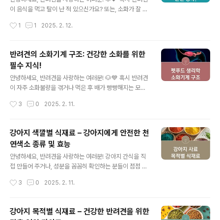
결석 🏥 위의 질환들은 모두 강아지의 식습관과 직결되는
이 음식을 먹고 탈이 난 적 있으신가요? 또는, 소화가 잘 되
건강 문제입니다. 😱 그렇다면 각 질환이 어떻게 발생하는
지 않아 고민이었던 적 있으신가요? 사실 강아지의 소화기
작성시간
1
1
2025. 2. 12.
지, 그리고 예방할 수 있는 방법은 무엇인지 차근차근..
관은 사람과는 다르게 작동하며, 이를 잘 이해하는 것이 반
려견의 건강을 지키는 핵심 포인트입니다!오늘은 반려견의
소화 시스템을 자세히 알아보고, 건강한 소화를 돕는 방법
반려견의 소화기계 구조: 건강한 소화를 위한
까지 소개해드릴게요. 소화기관을 이해하면 반려견이 더욱
필수 지식!
건강하고 활기찬 생활을 할 수 있답니다! 🦴✨📋 목차반려
글 내용
견의 소화기관 구조 🏥소화 과정: 입에서 장까지! 🍖반려견
안녕하세요, 반려견을 사랑하는 여러분! 🐶💙 혹시 반려견
의 흔한 소화 문제 🚨소화를 돕는 건강한 식단 🍗🥦소화
이 자주 소화불량을 겪거나 먹은 후 배가 빵빵해지는 모습
건강을 위한 프로바이오틱스 🦠소화 건강을 위한 반려인의
을 본 적 있으신가요? 강아지도 사람과 마찬가지로 건강한
작성시간
3
0
2025. 2. 11.
역할 🏡이제 반려견의 소화기관에 대해 본격적으로 알아볼
소화가 매우 중요합니다. 하지만, 반려견의 소화기관은 사
까요? 다음은 "반려..
람과는 다르게 구성되어 있다는 사실, 알고 계셨나요? 이번
글에서는 반려견의 소화기계 구조를 이해하고, 건강한 소
강아지 색깔별 식재료 – 강아지에게 안전한 천
화를 돕는 방법을 알아보겠습니다. 🧐✨📋 목차반려견의
연색소 종류 및 효능
소화기계 기본 구조 🏥입과 이빨: 소화의 시작 🦷위장의 역
글 내용
할과 특징 🍖소장과 대장: 영양 흡수의 핵심 🥦반려견 소화
안녕하세요, 반려견을 사랑하는 여러분! 강아지 간식을 직
를 돕는 팁 🐕자주 묻는 질문 (FAQ) ❓ 반려견의 소화기계
접 만들어 주거나, 성분을 꼼꼼히 확인하는 분들이 점점 늘
기본 구조 🏥반려견의 소화기관은 사람과 비슷한 역할을
어나고 있어요. 특히, 인공색소가 건강에 미칠 영향을 걱정
작성시간
3
0
2025. 2. 11.
하지만, 구조와 소화 방식이 다소 차이가 있습니다. 강아지
하는 분들이 많죠. 그래서 오늘은 강아지에게 안전한 천연
는 기본적으로 육..
색소에 대해 알아볼까 해요! 어떤 천연색소가 강아지에게
좋은지, 그리고 각각의 특징과 효능은 무엇인지 지금부터
강아지 목적별 식재료 – 건강한 반려견을 위한
하나씩 살펴볼게요. 🐶💖📋 목차천연색소란? 🤔강아지에