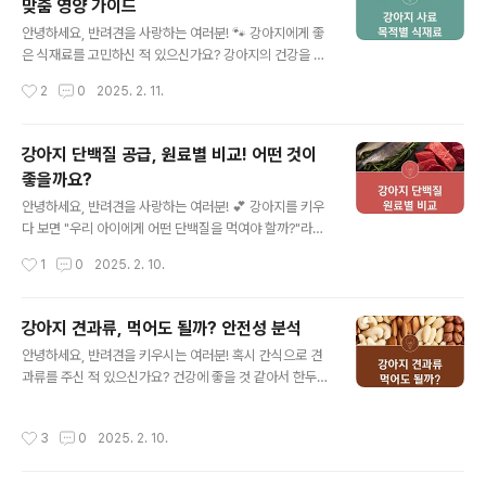
맞춤 영양 가이드
게 안전한 천연색소 종류 🌿각 천연색소의 효능 🏥피해야
글 내용
할 인공색소 🚫FAQ ❓다음은 천연색소란 무엇인지에 대해
안녕하세요, 반려견을 사랑하는 여러분! 🐾 강아지에게 좋
알아볼게요! 강아지에게 안전한 천연색소 종류 🌿강아지가
은 식재료를 고민하신 적 있으신가요? 강아지의 건강을 위
먹어도 안전한 천연색소에는 다양한 종류가 있어요. 색상
해 어떤 음식을 먹여야 할지 고민하는 분들이 많으실 텐데
작성시간
2
0
2025. 2. 11.
별로 분류해 보면 이렇게 나눌 수 있어요! 👇색상천연색소
요. 사실, 강아지의 건강 상태나 목적에 따라 적절한 식재료
원료노란색강황, 단호박빨간색비..
를 선택하는 것이 중요하답니다!이번 글에서는 강아지의
목적별 식재료를 알아보고, 면역력 강화, 피부 건강, 다이어
강아지 단백질 공급, 원료별 비교! 어떤 것이
트, 근육 강화, 장 건강, 노령견 케어 등 각 상황에 맞는 음식
좋을까요?
들을 추천해 드릴게요. 우리 아이에게 꼭 맞는 건강식을 찾
글 내용
아보아요! 🥦🍖📋 목차💪 면역력 강화 식재료🐕‍🦺 피부 건
안녕하세요, 반려견을 사랑하는 여러분! 💕 강아지를 키우
강을 위한 식재료🍏 다이어트에 좋은 식재료💪 근육 강화
다 보면 "우리 아이에게 어떤 단백질을 먹여야 할까?"라는
를 위한 식재료🌿 장 건강을 위한 식재료🦴 노령견을 위한
고민이 생기죠. 육류, 생선, 식물성 단백질까지 다양한 원료
작성시간
1
0
2025. 2. 10.
식재료강아지의 건강을 위한 맞춤 식재료, 지금부터 하나
가 있지만, 각각의 장점과 단점이 있어요. 오늘은 강아지의
씩 살펴볼까..
건강을 위한 단백질 원료를 비교해보는 시간을 가져볼게
요! 🐶✨📋 목차육류 단백질의 특징 🍖생선 단백질, 좋은
강아지 견과류, 먹어도 될까? 안전성 분석
선택일까? 🐟식물성 단백질의 장점과 한계 🌿단백질 원료
글 내용
안녕하세요, 반려견을 키우시는 여러분! 혹시 간식으로 견
별 비교표 📊우리 강아지에게 가장 좋은 선택은? 🏆자주
과류를 주신 적 있으신가요? 건강에 좋을 것 같아서 한두
묻는 질문 ❓ 육류 단백질의 특징 🍖육류 단백질은 강아지
알 주셨던 경험이 있으실 수도 있겠죠. 하지만, 강아지에게
에게 가장 널리 사용되는 단백질 원료예요. 🥩 소고기, 닭
견과류가 안전한지 확실히 알고 계신가요?오늘은 강아지
고기, 양고기, 칠면조 등 다양한 종류가 있으며, 각각의 특
작성시간
3
0
2025. 2. 10.
가 먹어도 되는 견과류와 위험한 견과류에 대해 자세히 알
성이 달라요.✅ 장점: 필수 아미노산이 풍부하고, 강아지의
아보겠습니다. 혹시라도 잘못된 정보를 가지고 계셨다면,
근육 발달과 ..
지금부터 정확한 내용을 확인해 주세요! 🐶🥜📋 목차강아