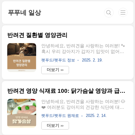
본문 바로가기
푸푸네 일상
반려견 질환별 영양관리
안녕하세요, 반려견을 사랑하는 여러분! 🐾
혹시 우리 강아지가 갑자기 입맛이 없어지
거나, 피부가 가려워하는 모습을 본 적 있으
펫푸드/펫푸드 정보
2025. 2. 19.
신가요? 또는 관절이 아파서 잘 걷지 못하는
모습을 보면 마음이 아프셨을 거예요. 반려
더보기 ››
견도 사람과 마찬가지로 건강 상태에 따라
맞춤형 영양 관리가 필요하답니다. 오늘은
반려견의 질환별 영양 관리 방법에 대해 함
반려견 영양 식재료 100: 닭가슴살 영양과 급여 방법
께 알아보려고 해요. 우리 소중한 반려견이
건강하고 행복하게 지낼 수 있도록, 올바른
안녕하세요, 반려견을 사랑하는 여러분! 🐶
영양 관리 방법을 알아볼까요? 😊📋 목차
❤️ 여러분도 강아지의 건강한 식단에 대해
반려견 비만과 체중 관리 🏋️‍♂️ 관절 건강을 위
고민해 본 적 있으신가요? 오늘은 반려견에
한 영양 💪 피부 질환과 식이 요법 🐕‍🦺 소화
펫푸드/펫푸드 원재료
2025. 2. 14.
게 가장 인기 있는 단백질원인 닭가슴살에
기 건강을 위한 식단 🥩 신장 건강을 위한 영
대해 깊이 알아보려고 합니다. 닭가슴살은
더보기 ››
양 🍲 노령견의 영양 관리 🧓 반려견 비만과
영양이 풍부하고 소화가 잘 되어 많은 보호
체중 관리 🏋️‍♂️요즘 반려견의 ..