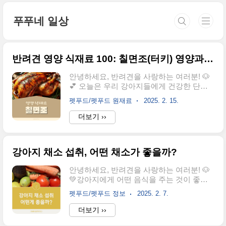
본문 바로가기
푸푸네 일상
반려견 영양 식재료 100: 칠면조(터키) 영양과 급여 방법
안녕하세요, 반려견을 사랑하는 여러분! 🐶
💕 오늘은 우리 강아지들에게 건강한 단백
질 공급원이 될 수 있는 칠면조(터키)에 대
펫푸드/펫푸드 원재료
2025. 2. 15.
해 알아보려고 해요. 혹시 반려견의 건강을
위해 좋은 단백질을 찾고 계신가요? 칠면조
더보기 ››
는 낮은 지방 함량과 풍부한 영양소를 갖춘
훌륭한 선택이 될 수 있습니다. 그럼, 칠면조
의 영양 가치와 반려견에게 주는 방법을 함
강아지 채소 섭취, 어떤 채소가 좋을까?
께 살펴볼까요? 😊📋 목차 칠면조의 영양
성분과 효능 🍖 반려견에게 칠면조를 급여
안녕하세요, 반려견을 사랑하는 여러분! 🐶
하는 방법 🦴 칠면조 급여 시 주의할 점 ⚠️
💚강아지에게 어떤 음식을 주는 것이 좋을
반려견을 위한 칠면조 레시피 🍲 칠면조 vs.
지 고민해 본 적 있으신가요?특히 채소는 강
다른 단백질원 비교 🥩 칠면조 관련 자주 묻
펫푸드/펫푸드 정보
2025. 2. 7.
아지 건강에 도움이 되지만, 모든 채소가 안
는 질문 ❓ 칠면조의 영양 성분과 효능 🍖칠
전한 것은 아니랍니다.오늘은 강아지에게
더보기 ››
면조는 단백질이 풍부하면서도 지방 함량이
좋은 채소와 피해야 할 채소에 대해 알아보
낮아 반려견에게 훌륭한 단백질 공급원이에