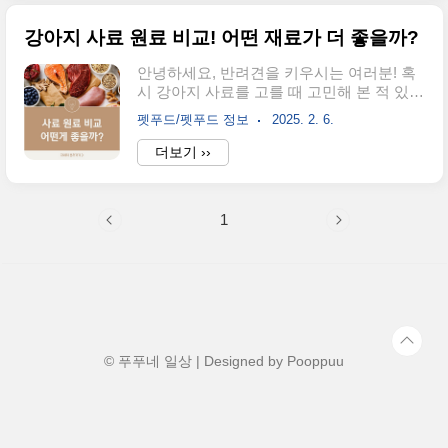
겠습니다!📋 목차강아지에게 좋은 채소 🥦
요. 또한..
강아지에게 해로운 채소 🚫강아지에게 채소
강아지 사료 원료 비교! 어떤 재료가 더 좋을까?
를 먹이는 방법 🍽채소가 강아지 건강에 주
는 이점 💪자주 묻는 질문 ❓ 강아지에게 좋
안녕하세요, 반려견을 키우시는 여러분! 혹
은 채소 🥦강아지에게 채소는 비타민과 섬
시 강아지 사료를 고를 때 고민해 본 적 있으
유질을 공급하는 훌륭한 건강식이에요!하지
신가요? 원료마다 차이가 있고, 어떤 것이
만 어떤 채소가 강아지에게 안전한지 알아
펫푸드/펫푸드 정보
2025. 2. 6.
더 좋은지 궁금하실 텐데요. 우리 소중한 강
두는 것이 중요해요. 💚채소효과급여 방법
아지의 건강을 위해 가장 좋은 선택을 하는
더보기 ››
브로콜리 🥦면역력 강화, 항산화 효과소량
것이 중요하죠! 😊그래서 오늘은 강아지 사
을 익혀서 급여당근 🥕치아 건강, 시력 보호
료의 원료를 비교해보고, 어떤 재료가 강아
익히거나 생으로 제공고구마 🍠소화 촉진, ..
지의 건강에 더 유익한지 살펴보겠습니다.
1
사료 성분을 꼼꼼하게 따져보고, 올바른 선
택을 할 수 있도록 도와드릴게요! 🐶💕📋 목
차단백질 원료 비교 🍖탄수화물 원료 비교
🌾지방 원료 비교 🧈첨가물과 보존제, 정말
안전할까? ⚠️강아지에게 가장 좋은 사료 원
료 추천 🌟결론 및 요약 📝그럼 이제부터 강
아지 사료 원료를 하나씩 비교해볼까요?
🧐 단백질 원료 비교 🍖 단백질은 강아지의
© 푸푸네 일상 | Designed by
Pooppuu
근육 형성과 면..