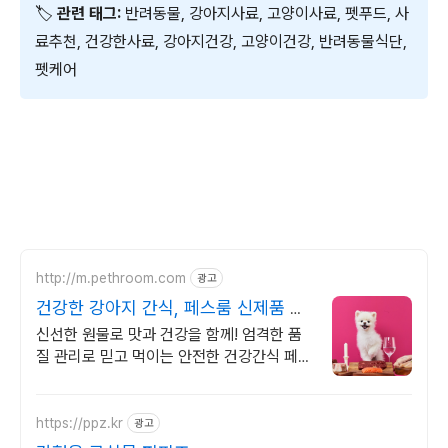
🏷
관련 태그:
반려동물, 강아지사료, 고양이사료, 펫푸드, 사
료추천, 건강한사료, 강아지건강, 고양이건강, 반려동물식단,
펫케어
http://m.pethroom.com
광고
건강한 강아지 간식, 페스룸 신제품 출
시기념 할인
신선한 원물로 맛과 건강을 함께! 엄격한 품
질 관리로 믿고 먹이는 안전한 건강간식 페스
룸 구독하면 평생 모래&배변패드 최저가! 첫
구독 시 50% 페이백까지!
https://ppz.kr
광고