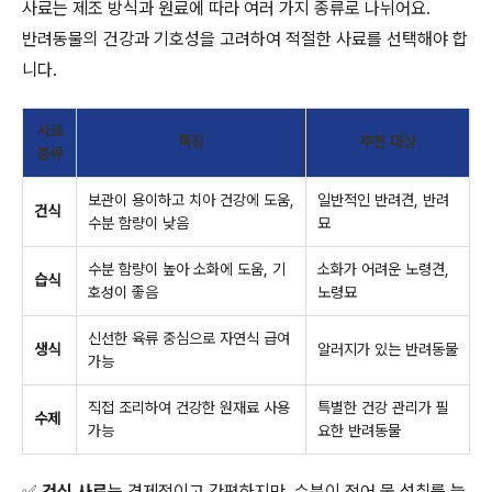
사료는 제조 방식과 원료에 따라 여러 가지 종류로 나뉘어요.
반려동물의 건강과 기호성을 고려하여 적절한 사료를 선택해야 합
니다.
사료
특징
추천 대상
종류
보관이 용이하고 치아 건강에 도움,
일반적인 반려견, 반려
건식
수분 함량이 낮음
묘
수분 함량이 높아 소화에 도움, 기
소화가 어려운 노령견,
습식
호성이 좋음
노령묘
신선한 육류 중심으로 자연식 급여
생식
알러지가 있는 반려동물
가능
직접 조리하여 건강한 원재료 사용
특별한 건강 관리가 필
수제
가능
요한 반려동물
✅
건식 사료
는 경제적이고 간편하지만, 수분이 적어 물 섭취를 늘