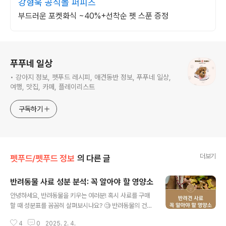
강형욱 공식몰 퍼피즈
부드러운 포켓화식 ~40%+선착순 펫 스푼 증정
로그 정보
푸푸네 일상
• 강아지 정보, 펫푸드 레시피, 애견동반 정보, 푸푸네 일상,
여행, 맛집, 카페, 플레이리스트
구독하기
더보기
펫푸드/펫푸드 정보
의 다른 글
반려동물 사료 성분 분석: 꼭 알아야 할 영양소
글 내용
안녕하세요, 반려동물을 키우는 여러분! 혹시 사료를 구매
할 때 성분표를 꼼꼼히 살펴보시나요? 🧐 반려동물의 건강
은 우리가 어떤 음식을 제공하느냐에 따라 크게 달라집니
4
0
2025. 2. 4.
다.오늘은 사료 속 필수 영양소와 그 역할에 대해 자세히 알