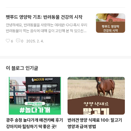
아볼게요! 우리 아이들에게 더 건강한 식단을 제공하기 위
한 첫걸음, 함께 시작해봐요! 🐶🐱📋 목차필수 영양소란
펫푸드 영양학 기초: 반려동물 건강의 시작
무엇인가? 🏆단백질: 근육과 건강의 핵심 💪지방: 건강한
글 내용
에너지원 🔥탄수화물: 에너지 공급원 🍚비타민과 미네랄:
안녕하세요, 반려동물을 사랑하는 여러분! 🐶🐱혹시 우리
면역력 강화 🌟성분표 읽는 법 🧐 필수 영양소란 무엇인
반려동물이 먹는 음식에 대해 깊이 고민해 본 적 있으신가
가? 🏆반려동물의 건강을 유지하기 위해서는 균형 잡힌 영
요? 사람과 마찬가지로, 반려동물의 건강도 "무엇을 먹느
양소가 필수적이에요! 우리가 먹는 음식처럼 반려동물도
6
0
2025. 2. 4.
냐"에 달려 있습니다.오늘은 펫푸드의 영양학적 기초를 알
필수 영양소를 골고루 섭취해야 건강한 삶을 살 수 있어요.
아보고, 건강한 식습관을 위한 팁을 공유하려고 합니다.반
✅ 필수 영양소란 반려동물..
려동물을 키우고 있다면 꼭 끝까지 읽어주세요! 😊📋 목차
펫푸드 영양학의 기초 🤔반려동물에게 꼭 필요한 영양소
🥩올바른 펫푸드 선택법 🛍수제식 vs 상업용 사료 비교
이 블로그 인기글
🔍펫푸드에 대한 흔한 오해들 ❌자주 묻는 질문 ❓ 펫푸드
영양학의 기초 🤔반려동물의 건강을 책임지는 첫걸음은 올
바른 영양 섭취입니다. 사람과 마찬가지로, 강아지와 고양
이도 균형 잡힌 영양소를 섭취해야 건강을 유지할 수 있습
니다. 🥦🍗하지만 반려동물의 ..
광주 송정 놀다가개 애견카페 후기
반려견 영양 식재료 100: 말고기
강아지와 힐링하기 딱 좋은 곳!
영양과 급여 방법