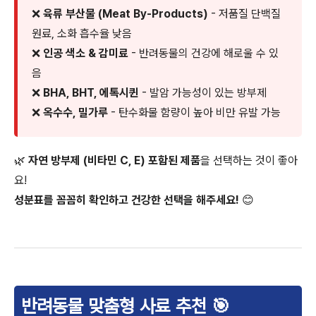
❌
육류 부산물 (Meat By-Products)
- 저품질 단백질
원료, 소화 흡수율 낮음
❌
인공 색소 & 감미료
- 반려동물의 건강에 해로울 수 있
음
❌
BHA, BHT, 에톡시퀸
- 발암 가능성이 있는 방부제
❌
옥수수, 밀가루
- 탄수화물 함량이 높아 비만 유발 가능
🌿
자연 방부제 (비타민 C, E) 포함된 제품
을 선택하는 것이 좋아
요!
성분표를 꼼꼼히 확인하고 건강한 선택을 해주세요!
😊
반려동물 맞춤형 사료 추천 🎯