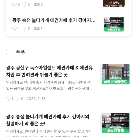
3
0
조회
2
광주 송정 놀다가개 애견카페 후기 강아지와
힐링하기 딱 좋은 곳!
4
0
조회
1
푸푸
분류 전체보기
주요 글 목록
광주 광산구 독스아일랜드 애견카페 & 애견유
치원 후 반려견과 뛰놀기 좋은 곳
글 내용
안녕하세요 여러분! 혹시 반려견과 함께 마음껏 뛰어놀 수
있는 공간을 찾고 계신가요? 🐶💖오늘은 광주 광산구에 위
치한 애견카페 & 애견유치원 "독스아일랜드"를 소개해 드
작성시간
1
0
2025. 2. 12.
릴게요! 이곳은 넓은 운동장과 쾌적한 실내공간을 갖춘 곳
으로, 강아지들이 마음껏 뛰어놀 수 있는 최적의 공간이에
요.저희 반려견 푸푸와 함께 다녀온 생생한 후기로 지금부
광주 송정 놀다가개 애견카페 후기 강아지와
터 하나씩 살펴볼까요? 🐕‍🦺💕📋 목차독스아일랜드 기본
힐링하기 딱 좋은 곳!
정보 🏡첫인상 & 시설 살펴보기 🧐뛰기 좋은 넓은 운동장
글 내용
🐕주문한 메뉴 & 후기 ☕장점과 아쉬운 점 🔍푸푸가 즐긴
안녕하세요, 반려견과 함께 힐링할 수 있는 곳을 찾고 계신